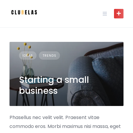
Skip
to
content
IDEAS
TRENDS
Starting a small
business
Phasellus nec velit velit. Praesent vitae
commodo eros. Morbi maximus nisi massa, eget