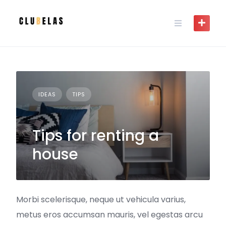
Skip
to
content
IDEAS
TIPS
Tips for renting a
house
Morbi scelerisque, neque ut vehicula varius,
metus eros accumsan mauris, vel egestas arcu